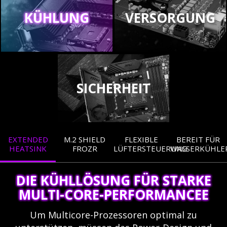
KÜHLUNG
VERSORGUNG
SICHERHEIT
EXTENDED
M.2 SHIELD
FLEXIBLE
BEREIT FÜR
HEATSINK
FROZR
LÜFTERSTEUERUNG
WASSERKÜHLE
DIE KÜHLLÖSUNG FÜR STARKE
MULTI-CORE-PERFORMANCEE
Um Multicore-Prozessoren optimal zu