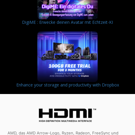
DigiME : Erwecke deinen Avatar mit Echtzeit-KI
Enhance your storage and productivity with Dropbox
AMD, das AMD Arrow-Logo, Ryzen, Radeon, FreeSync und