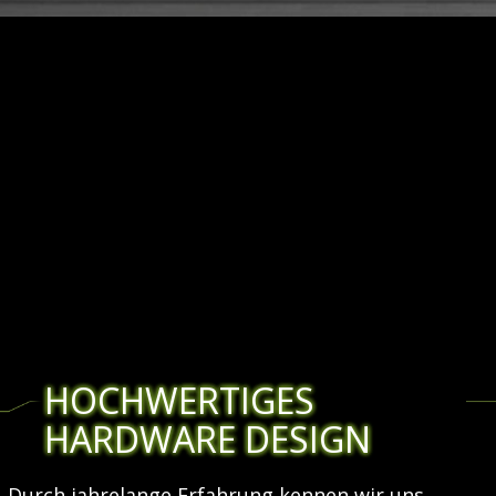
HOCHWERTIGES
HARDWARE DESIGN
Durch jahrelange Erfahrung kennen wir uns