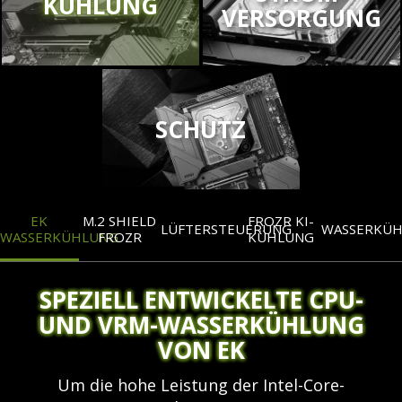
KÜHLUNG
VERSORGUNG
SCHUTZ
EK
M.2 SHIELD
FROZR KI-
LÜFTERSTEUERUNG
WASSERKÜ
WASSERKÜHLUNG
FROZR
KÜHLUNG
SPEZIELL ENTWICKELTE CPU-
UND VRM-WASSERKÜHLUNG
VON EK
Um die hohe Leistung der Intel-Core-