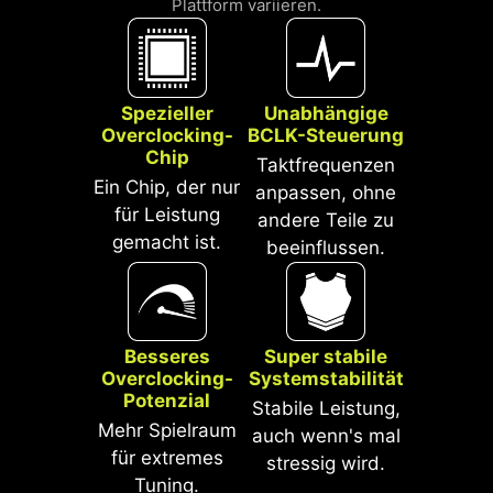
Plattform variieren.
ist korrosionsbeständig, reduziert
die statische Elektrizität und das
elektromagnetische
Strahlungsrauschen des Systems
Spezieller
Unabhängige
und ist im Vergleich zu klassischen
Overclocking-
BCLK-Steuerung
IO-Shields deutlich langlebiger.
Chip
Taktfrequenzen
Ein Chip, der nur
anpassen, ohne
für Leistung
andere Teile zu
gemacht ist.
beeinflussen.
Besseres
Super stabile
Overclocking-
Systemstabilität
*Unterstützt BIOS-Versionen ab AGESA
Potenzial
Stabile Leistung,
1.2.0.2b.
*Das Bild oben ist nur zur
Mehr Spielraum
auch wenn's mal
Veranschaulichung. Schau dir die
für extremes
stressig wird.
Spezifikationsseiten an, um mehr Details
Tuning.