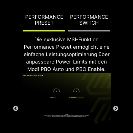
DDR memory Slots
G TDP
PERFORMANCE
PERFORMANCE
PBO T
PRESET
SWITCH
PO
Die exklusive MSI-Funktion
Performance Preset ermöglicht eine
einfache Leistungsoptimierung über
anpassbare Power-Limits mit den
Modi PBO Auto und PBO Enable.
Rear & Front USB ports
Dieses innovative Design
unterdrückt die elektromagnetische
Interferenz (EMI), die von den
Leistungsphasen erzeugt wird, und