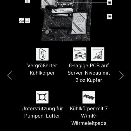
Vergrößerter
6-lagige PCB auf
Lightning USB
5G LAN
Clear CMOS &
Vorinstallierte I/O-
Kühlkörper
Server-Niveau mit
40G
Flash BIOS Button
Shield
2 oz Kupfer
Wi-Fi 7
Lightning PCIe
PCIe-
Steel Armor II
Unterstützung für
Kühlkörper mit 7
Gen 5
Zusatzstromversorgung
Pumpen-Lüfter
W/mK-
Wärmeleitpads