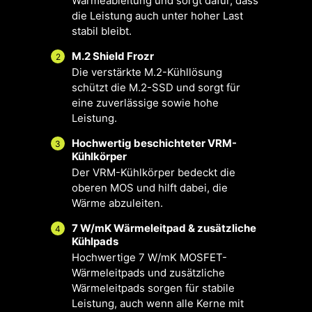
Wärmeableitung und sorgt dafür, dass
einen optimalen Betrieb mit einem
die Leistung auch unter hoher Last
Klick.
stabil bleibt.
M.2 Shield Frozr
2
zer-
Mehrere
Intelligenter
Nut
Die verstärkte M.2-Kühllösung
ario
Profile
Lüfter &
Sze
schützt die M.2-SSD und sorgt für
Manueller
eine zuverlässige sowie hohe
Lüfter
Leistung.
Hochwertig beschichteter VRM-
3
Kühlkörper
Der VRM-Kühlkörper bedeckt die
oberen MOS und hilft dabei, die
Wärme abzuleiten.
7 W/mK Wärmeleitpad & zusätzliche
4
Kühlpads
Hochwertige 7 W/mK MOSFET-
FÜR CPU-
FÜR WASSERKÜHLUNG
Wärmeleitpads und zusätzliche
KÜHLER
3A-
Wärmeleitpads sorgen für stabile
Stromversorgung/Unterstützt
Leistung, auch wenn alle Kerne mit