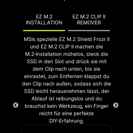
Ein-Klick-Übertaktungsfunktionen
sorgt für eine präzise Ausrichtung
für Prozessor und Arbeitsspeicher
und einen sicheren Sitz.
deutlich einfacher. So lässt sich die
EZ M.2
EZ M.2 CLIP II
Gleichzeitig bietet der I/O Shield
INSTALLATION
REMOVER
Systemleistung unkompliziert
zusätzlichen Schutz und trägt zu
verbessern, ohne sich mit
EZ DEBUG LED
einer hohen Langlebigkeit des
komplexen Einstellungen
MSIs spezielle EZ M.2 Shield Frozr II
Systems bei.
beschäftigen zu müssen.
Die integrierten LEDs zeigen
und EZ M.2 CLIP II machen die
an, wo ein Problem
M.2‑Installation mühelos, steck die
aufgetreten ist, um die
SSD in den Slot und drück sie mit
Fehlersuche zu erleichtern.
dem Clip nach unten, bis sie
einrastet, zum Entfernen klappst du
den Clip nach außen, sodass sich die
SSD leicht herausnehmen lässt, der
Ablauf ist reibungslos und du
brauchst kein Werkzeug, ein Finger
GAME BOOST
EZ MOUNTING
reicht für eine perfekte
Die Ein-Klick-CPU-
DIY‑Erfahrung.
Die Schaltkreise der MSI-Mainboards
Übertaktung optimiert die
Der integrierte 2-polige Direct OC
sorgen dafür, dass die