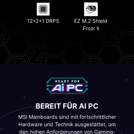
DDR5 Speicher
1x PCIe 5.0 M.2
EZ Conn Design
EZ Debug LED
Slot
12+2+1 DRPS
EZ M.2 Shield
Frozr II
EZ PCIe Release
2x PCIe 4.0 M.2
Slots
BEREIT FÜR AI PC
MSI Mainboards sind mit fortschrittlicher
Hardware und Technik ausgestattet, um
den hohen Anforderungen von Gaming-