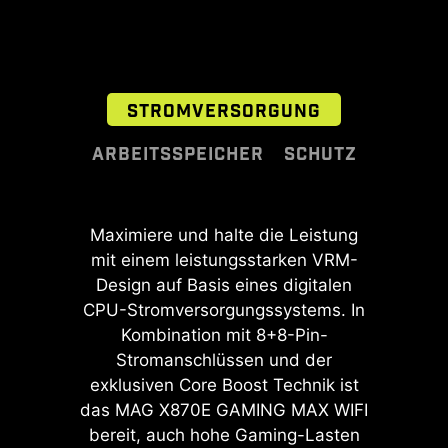
ZUSÄTZLICHER
ZUSÄTZLICHER
ARGB-HEADER
LÜFTER-HEADER
STROMVERSORGUNG
ARBEITSSPEICHER
SCHUTZ
Ein großer Schritt in der DDR-
Maximiere und halte die Leistung
Transient Voltage Suppressors
Leistungssteigerung mit dem
mit einem leistungsstarken VRM-
(TVS) sind
neuesten DDR5-Arbeitsspeicher. In
Sicherheitsvorrichtungen, die zum
Design auf Basis eines digitalen
Kombination mit einem speziellen
CPU-Stromversorgungssystems. In
Schutz vor zu hoher Spannung
SMT-Lötverfahren und der MSI
Kombination mit 8+8-Pin-
eingesetzt werden. Alle
Memory Boost Technik ist das MAG
Mainboard-Modelle von MSI sind
Stromanschlüssen und der
X870E GAMING MAX WIFI bereit,
exklusiven Core Boost Technik ist
mit TVS ausgestattet. Bei einem
Der MSI Driver Utility Installer
erstklassige Speicherleistung zu
das MAG X870E GAMING MAX WIFI
ungewöhnlichen Spannungsanstieg
erkennt automatisch passende
liefern.
bereit, auch hohe Gaming-Lasten
schaltet der TVS von einem