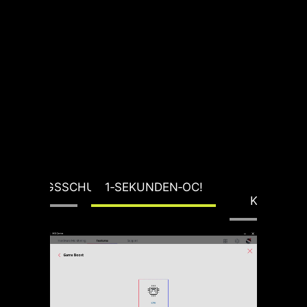
PANNUNGSSCHUTZ
1‑SEKUNDEN‑OC!
LOAD-L
KALIBRIE