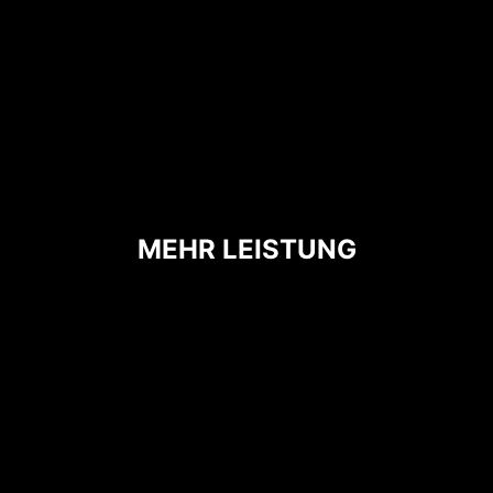
hilft, die Wärme effizient an die
Kupferebene mit
Erdungseigenschaften abzuleiten.
MEHR LEISTUNG