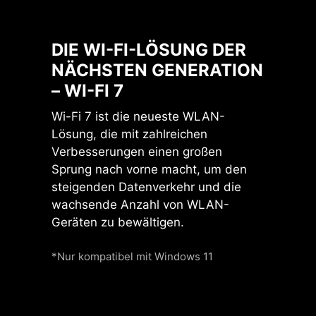
DIE WI-FI-LÖSUNG DER
Native PCIe 5.0
NÄCHSTEN GENERATION
Pump Lüfter
Lanes
– WI-FI 7
von Ryzen 9000
und 7000 CPUs
Wi-Fi 7 ist die neueste WLAN-
Lösung, die mit zahlreichen
Verbesserungen einen großen
PCIe 5.0
x4
für M.2 SSDs
Sprung nach vorne macht, um den
PCIe 5.0
x16
für GPUs
steigenden Datenverkehr und die
wachsende Anzahl von WLAN-
Geräten zu bewältigen.
Direktes PCIe Gen5 von
der CPU
*Nur kompatibel mit Windows 11
Volle Bandbreite ohne