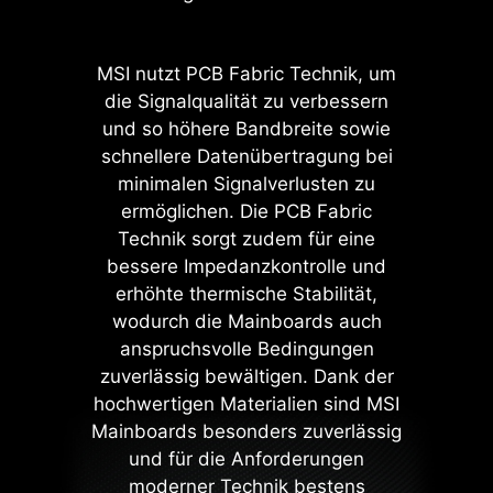
zu erfahren.
MSI nutzt PCB Fabric Technik, um
die Signalqualität zu verbessern
MSI Mainboards bieten mit dem
und so höhere Bandbreite sowie
integrierten Überstromschutz
schnellere Datenübertragung bei
(OCP) ein hohes Maß an Sicherheit.
minimalen Signalverlusten zu
Wichtige Komponenten wie USB-
ermöglichen. Die PCB Fabric
Ports, DDR-Speicher, PWM-ICs und
Technik sorgt zudem für eine
CPUs werden vor Überstrom
bessere Impedanzkontrolle und
geschützt. Dieser proaktive
erhöhte thermische Stabilität,
Schutzmechanismus verringert das
wodurch die Mainboards auch
Risiko von Schäden oder
anspruchsvolle Bedingungen
Fehlfunktionen aufgrund von
zuverlässig bewältigen. Dank der
Überspannungen und fördert die
hochwertigen Materialien sind MSI
langfristige Systemstabilität.
Mainboards besonders zuverlässig
und für die Anforderungen
moderner Technik bestens