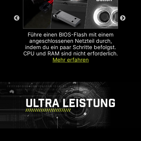
Leistung.
Aufbauprozess vereinfacht und
einfacher und übersichtlicher
optimiert wird.
verlegen lassen.
Führe einen BIOS-Flash mit einem
M.2-SIGNALQUELLE
angeschlossenen Netzteil durch,
IDENTIFIZIEREN
indem du ein paar Schritte befolgst.
CPU und RAM sind nicht erforderlich.
Mehr erfahren
USB-GESCHWINDIGKEIT
ERKENNEN
ULTRA LEISTUNG
DOPPELTER ESD-
SCHUTZ