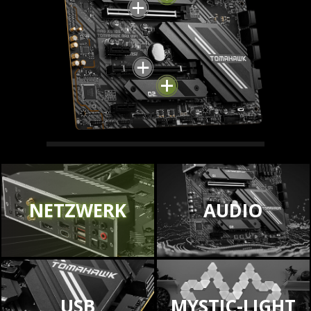
LIGHTNING GEN 4 M.2
MSI Z570S-Motherboards
NETZWERK
AUDIO
verwenden neueste AMD-
Prozessoren und verfügen über
Lightning Gen 4 M.2, die mit einer
Übertragungsgeschwindigkeit von
bis zu 64 Gbit/s die schnellste
USB
MYSTIC-LIGHT
Onboard-Speicherlösung auf dem