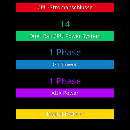
CPU-Stromanschlüsse
14
Duet Rail CPU Power System
1 Phase
GT Power
1 Phase
AUX Power
Digital PWM IC