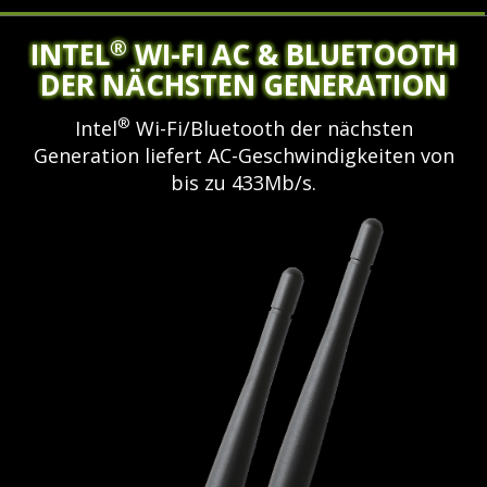
®
INTEL
WI-FI AC & BLUETOOTH
DER NÄCHSTEN GENERATION
®
Intel
Wi-Fi/Bluetooth der nächsten
Generation liefert AC-Geschwindigkeiten von
bis zu 433Mb/s.