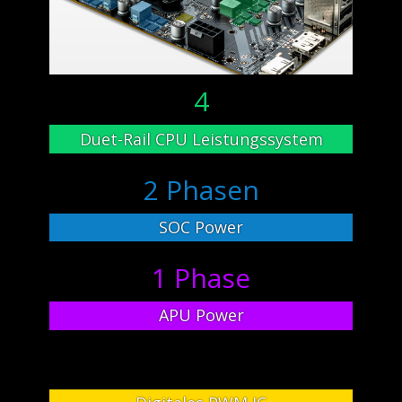
4
Duet-Rail CPU Leistungssystem
2 Phasen
SOC Power
1 Phase
APU Power