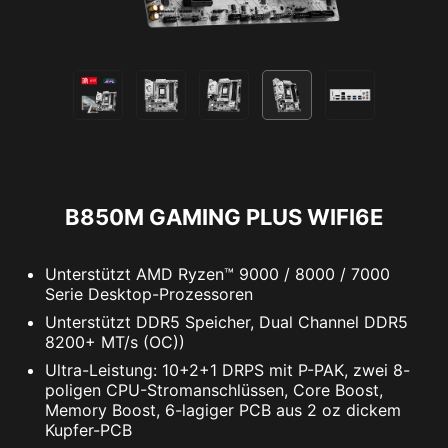
MIT MYSTIC-LIGHT
CYBER-SICHERHEIT MIT
Füge mehr Farbe hinzu! Der Mystic Light
NORTON 360 DELUXE
Extension RGB-Anschluss bietet eine intuitive
Möglichkeit zur Steuerung zusätzlicher RGB-
Mehrere Schutzebenen für deine Geräte,
Streifen und weiterer RGB-Peripheriegeräte, die
Online-Datenschutzfunktionen wie unser Secure
in das System integriert werden können, ohne
VPN und die Überwachung des Dark Web -
dass ein separater RGB-Controller erforderlich
alles in einer Anwendung. MSI Mainboards
ist.
werden mit einer kostenlosen 60-Tage-
B850M GAMING PLUS WIFI6E
Testversion von Norton 360 Deluxe geliefert.
AMBIENT LINK
A-RAINBOW V2
Unterstützt AMD Ryzen™ 9000 / 8000 / 7000
Bis zu 50 GB PC Cloud Backup
Serie Desktop-Prozessoren
Echtzeit-Bedrohungsschutz und Smart
Unterstützt DDR5 Speicher, Dual Channel DDR5
Firewall
8200+ MT/s (OC))
Passwortmanager
Ultra-Leistung: 10+2+1 DRPS mit P-PAK, zwei 8-
PC SafeCam
poligen CPU-Stromanschlüssen, Core Boost,
Memory Boost, 6-lagiger PCB aus 2 oz dickem
Kupfer-PCB