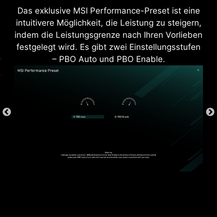
Strahlungsrauschen des Systems und ist im
Das exklusive MSI Performance-Preset ist eine
Vergleich zu klassischen IO-Shields deutlich
intuitivere Möglichkeit, die Leistung zu steigern,
langlebiger.
indem die Leistungsgrenze nach Ihren Vorlieben
festgelegt wird. Es gibt zwei Einstellungsstufen
– PBO Auto und PBO Enable.
*Unterstützt BIOS-Versionen nach AGESA 1.2.0.2b.
* Die Abbildung oben ist eine illustrative Referenz.
Weitere Details findest du auf den Seiten mit den
Spezifikationen.