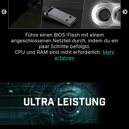
optimale Leistung zu übertakten.
Das MSI Center bietet eine saubere,
minimalistische Benutzeroberfläche, mit der du
Führe einen BIOS-Flash mit einem
deine PC-Einstellungen einfach anpassen und
angeschlossenen Netzteil durch, indem du ein
verwalten kannst. Die AI Engine passt die
WARNHINWEIS
paar Schritte befolgst.
Einstellungen automatisch an die jeweils
CPU und RAM sind nicht erforderlich.
Mehr
erfahren
genutzten Anwendungen an und sorgt so für
eine reibungslose Leistung.
ULTRA LEISTUNG