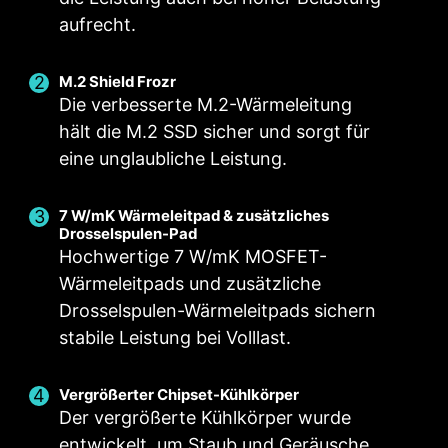
aufrecht.
M.2 Shield Frozr
Die verbesserte M.2-Wärmeleitung
hält die M.2 SSD sicher und sorgt für
eine unglaubliche Leistung.
Intelligenter Lüfter & Manueller Lüfter
Nutzer-Szenario
Mehrere Profile
7 W/mK Wärmeleitpad & zusätzliches
Folge dem MSI Center Modus
Intelligenter Lüfter
Speichere bis zu 5 Profile für verschiedene
Drosselspulen-Pad
Passe die Lüftereinstellungen entsprechend
Erlaubt dir die Temperaturkurve mit den 4
Situationen
Hochwertige 7 W/mK MOSFET-
FÜR CPU KÜHLER
FÜR
dem im Benutzerszenario gewählten Modus an
Punkten zu ändern
WASSERKÜHLUNG
Wärmeleitpads und zusätzliche
3A Stromversorgung /
Manueller Lüfter
BIOS Mode
Drosselspulen-Wärmeleitpads sichern
Unterstützt
Erlaubt dir die manuelle Änderung der
Lüftereinstellungen im BIOS anpassen
stabile Leistung bei Volllast.
automatische
Temperatur um einen bestimmten Prozentsatz
Anpassen nach Nutzer
Erkennung
Passe deine Einstellungen selbst an
Vergrößerter Chipset-Kühlkörper
Der vergrößerte Kühlkörper wurde
entwickelt, um Staub und Geräusche