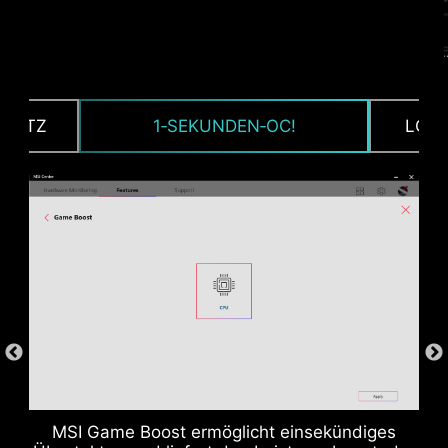
HUTZ
1‑SEKUNDEN‑OC!
LOAD
CPU / PWM IC
MSI Game Boost ermöglicht einsekündiges