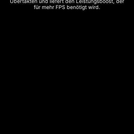
Übertakten und liefert den Leistungsboost, der
für mehr FPS benötigt wird.
DDR RAM Slots
USB-Anschlüsse hinten und vorne
ERDUNG DER STROMPHASEN