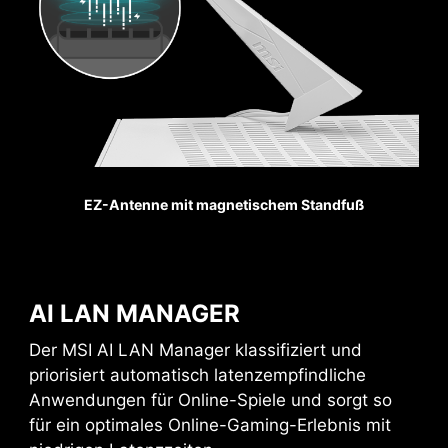
MSI Gaming Mainboards unterstützen USB
Front Typ-C, damit sich Gamer mit den
neuesten USB-Geräten verbinden können. Baue
ein System mit einem MSI Gehäuse auf und
erlebe es so bequem wie möglich.
Pumpen Lüfter
EZ-Antenne mit magnetischem Standfuß
AI LAN MANAGER
Der MSI AI LAN Manager klassifiziert und
priorisiert automatisch latenzempfindliche
Anwendungen für Online-Spiele und sorgt so
für ein optimales Online-Gaming-Erlebnis mit