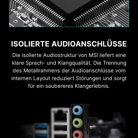
Wave
Steady
ISOLIERTE AUDIOANSCHLÜSSE
Mit der MSI AI Engine sparst du Zeit, indem du
Game-Boost
AI-Boost
Die isolierte Audiostruktur von MSI liefert eine
die Einstellungen nicht mehr manuell vornehmen
klare Sprach- und Klangqualität. Die Trennung
musst.
Flame
Breathing
des Metallrahmens der Audioanschlüsse vom
internen Layout reduziert Störungen und sorgt
für ein saubereres Klangerlebnis.
EXKLUSIVE
BENUTZEROBERFLÄCHE VON
AIDA64 EXTREME
CPU Temperature
Color Ring
MSI Mainboards bieten eine kostenlose 60-