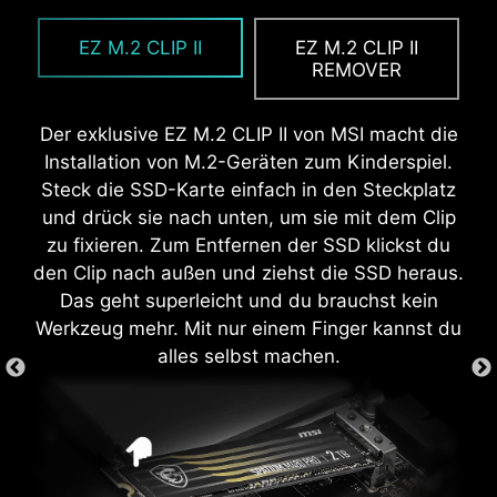
MSI EZ Antenne macht das Ganze super
Die vorinstallierte I/O-Abdeckung macht die
EZ-ÜBERTAKTUNG
einfach, indem du die Befestigungen einfach
Installation echt einfach, weil du sie nicht mehr
EZ M.2 CLIP II
EZ M.2 CLIP II
Während das Übertakten für manche zu
auf das Mainboard steckst, ohne sie drehen zu
beim Mainboard-Einbau manuell anbringen
REMOVER
komplex sein kann, macht MSI Click BIOS X es
müssen.
musst. Dank des integrierten Designs sitzt sie
zugänglicher mit mehreren One-Click-
immer richtig und sicher, schützt und ist
Der exklusive EZ M.2 CLIP II von MSI macht die
Übertaktungsfunktionen für Prozessor und
praktisch und macht dein System insgesamt
Installation von M.2-Geräten zum Kinderspiel.
Speicher. So können Nutzer die Systemleistung
haltbarer.
Steck die SSD-Karte einfach in den Steckplatz
einfach verbessern, ohne sich in komplizierte
und drück sie nach unten, um sie mit dem Clip
Einstellungen vertiefen zu müssen.
zu fixieren. Zum Entfernen der SSD klickst du
den Clip nach außen und ziehst die SSD heraus.
Das geht superleicht und du brauchst kein
EZ DEBUG LED
Werkzeug mehr. Mit nur einem Finger kannst du
alles selbst machen.
Integrierte LEDs zeigen an, wo das
Problem liegt, sodass du genau weißt,
wo du nachsehen musst, um wieder
loslegen zu können.
EZ MOUNTING