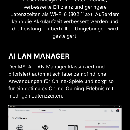
CPU / PWM IC
verbesserte Effizienz und geringere
Latenzzeiten als Wi-Fi 6 (802.11ax). Außerdem
kann die Akkulaufzeit verbessert werden und
Pumpen Lüfter
die Leistung in überfüllten Umgebungen wird
Die Frozr AI-Kühlung zielt auf die CPU- und
gesteigert.
GPU-Temperaturen ab. Das AI-System erkennt
die Temperaturen von CPU und GPU und passt
die Systemlüfter automatisch an, um eine
AI LAN MANAGER
optimale Leistung sicherzustellen.
Der MSI AI LAN Manager klassifiziert und
priorisiert automatisch latenzempfindliche
Anwendungen für Online-Spiele und sorgt so
für ein optimales Online-Gaming-Erlebnis mit
niedrigen Latenzzeiten.
DDR RAM Slots