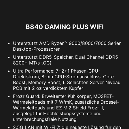
Streifen und weiterer RGB-Peripheriegeräte, die
in das System integriert werden können, ohne
Mehrere Schutzebenen für deine Geräte,
dass ein separater RGB-Controller erforderlich
Online-Datenschutzfunktionen wie unser Secure
ist.
VPN und die Überwachung des Dark Web -
B840 GAMING PLUS WIFI
alles in einer Anwendung. MSI Mainboards
werden mit einer kostenlosen 60-Tage-
AMBIENT LINK
A-RAINBOW V2
Unterstützt AMD Ryzen™ 9000/8000/7000 Serien
Testversion von Norton 360 Deluxe geliefert.
Desktop-Prozessoren
Unterstützt DDR5-Speicher, Dual Channel DDR5
Bis zu 50 GB PC Cloud Backup
8200+ MT/s (OC)
Echtzeit-Bedrohungsschutz und Smart
Ultra Performance: 7+2+1 Phasen-CPU-
Firewall
Direktstrom, 8-pin CPU-Stromanschluss, Core
Passwortmanager
Boost, Memory Boost, 6 Schichten Server Niveau
PC SafeCam
PCB mit 2 oz verdicktem Kupfer
Frozr Guard: Erweiterter Kühlkörper, MOSFET-
Wärmeleitpads mit 7 W/mK, zusätzliche Drossel-
Wärmeleitpads und EZ M.2 Shield Frozr II,
ausgelegt für Hochleistungssysteme und
unterbrechungsfreie Nutzung
2.5G LAN mit Wi-Fi 7: die neueste Lösung für den
Unterstützt 5V adressierbare RGB-Geräte.