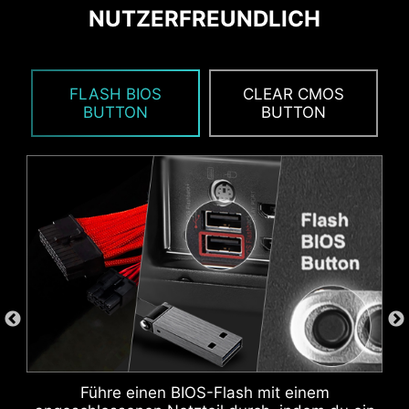
NUTZERFREUNDLICH
FLASH BIOS
CLEAR CMOS
BUTTON
BUTTON
ZUSÄTZLICHER ARGB-
ZUSÄTZLICHER
HEADER
LÜFTER-HEADER
DOPPELTER ESD-SCHUTZ
Führe einen BIOS-Flash mit einem