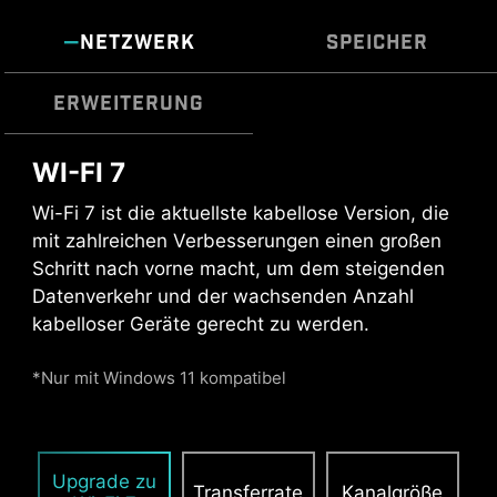
intuitive Temperaturüberwachung für einen
erkennen.
optimalen Betrieb mit einem Klick.
NETZWERK
SPEICHER
ERWEITERUNG
Mehrere Profile
Intelligenter Lüfter &
Manueller Lüfter
WI-FI 7
USB FRONT TYP-C
Wi-Fi 7 ist die aktuellste kabellose Version, die
MSI Gaming Mainboards unterstützen USB
* Die Abbildung oben ist eine illustrative Referenz.
mit zahlreichen Verbesserungen einen großen
Front Typ-C, damit sich Gamer mit den
Weitere Details findest du auf den Seiten mit den
Schritt nach vorne macht, um dem steigenden
neuesten USB-Geräten verbinden können. Baue
Spezifikationen.
Datenverkehr und der wachsenden Anzahl
ein System mit einem MSI Gehäuse auf und
kabelloser Geräte gerecht zu werden.
erlebe es so bequem wie möglich.
*Nur mit Windows 11 kompatibel
ÜBERSTROMSCHUTZ
MSI Mainboards bieten mit dem integrierten
Überstromschutz (OCP) ein hohes Maß an
Sicherheit. Wichtige Komponenten wie USB-
Upgrade zu
Transferrate
Kanalgröße