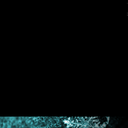
hohen Stromlasten.
Verbesserte Stabilität: Die größere
Kontaktfläche verbessert die Stabilität
bei der Stromversorgung.
Niedrige Impedanz: Solid-Pins bieten
eine niedrige Impedanz und ermöglichen
einen effizienten Stromfluss.
Langlebig: Die Solid-Pins sorgt für eine
lange Lebensdauer, die auch
anspruchsvollen Bedingungen standhält.
Für Hochstromanwendungen geeignet.