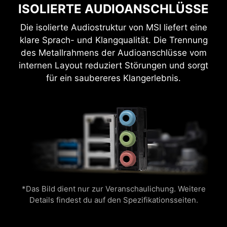
ISOLIERTE AUDIOANSCHLÜSSE
Mit der MSI AI Engine sparst du Zeit, indem du
Die isolierte Audiostruktur von MSI liefert eine
die Einstellungen nicht mehr manuell vornehmen
klare Sprach- und Klangqualität. Die Trennung
musst.
Flame
Breathing
des Metallrahmens der Audioanschlüsse vom
internen Layout reduziert Störungen und sorgt
für ein saubereres Klangerlebnis.
EXKLUSIVE
BENUTZEROBERFLÄCHE VON
Steigere die Leistung deiner NPU ganz einfach
AIDA64 EXTREME
CPU Temperature
Color Ring
mit einem Klick und schalte das volle Potenzial
der AI-Verarbeitung frei.
MSI Mainboards bieten eine kostenlose 60-
Tage-Testversion von AIDA64 Extreme - MSI
Edition. AIDA64 Extreme ist eine leistungsstarke
*Das Bild dient nur zur Veranschaulichung. Weitere
Details findest du auf den Spezifikationsseiten.
Anwendung für Systeminformationen, Diagnose
und Benchmarking. Die Anwendung ermöglicht
es dir, die detaillierten Hardware- und