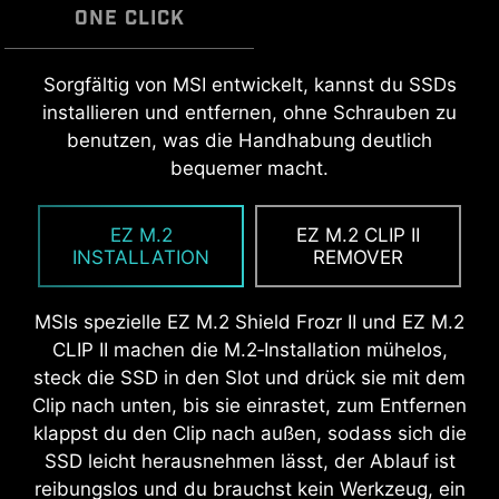
ONE CLICK
EZ MOUNTING
Mit der MSI EZ Antenna ist das montieren ganz
Sorgfältig von MSI entwickelt, kannst du SSDs
EZ OOVERCLOCKING
einfach. Die Antenne wird einfach auf das
installieren und entfernen, ohne Schrauben zu
Die Schaltkreise der MSI-Mainboards sorgen
MSI Click BIOS X vereinfacht Übertaktung mit
Mainboard gesteckt, ohne dass sie geschraubt
benutzen, was die Handhabung deutlich
dafür, dass die Abstandshalter im Gehäuse
One-Click-Funktionen für CPU und RAM, sodass
werden muss.
bequemer macht.
unbeschädigt bleiben. Zusätzlich ist um jedes
sich die Systemleistung schnell und
Schraubenloch eine Schutzbeschichtung
unkompliziert steigern lässt – ganz ohne tiefes
EZ M.2
EZ M.2 CLIP II
aufgetragen, die Kratzer an Bauteilen sowie
Eintauchen in komplexe Einstellungen.
INSTALLATION
REMOVER
Schäden am Mainboard verhindert.
MSIs spezielle EZ M.2 Shield Frozr II und EZ M.2
CLIP II machen die M.2‑Installation mühelos,
steck die SSD in den Slot und drück sie mit dem
EZ DEBUG LED
Clip nach unten, bis sie einrastet, zum Entfernen
klappst du den Clip nach außen, sodass sich die
Die integrierten LEDs zeigen an, wo
SSD leicht herausnehmen lässt, der Ablauf ist
ein Problem aufgetreten ist, um die
reibungslos und du brauchst kein Werkzeug, ein