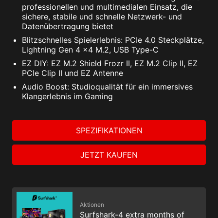
professionellen und multimedialen Einsatz, die
Kompatibel mit ARGB Gen2 / Gen1 Geräten.
sichere, stabile und schnelle Netzwerk- und
*Das Gen2-Gerät unterstützt 7 RGB-Effekte.
Datenübertragung bietet
Blitzschnelles Spielerlebnis: PCIe 4.0 Steckplätze,
Lightning Gen 4 x4 M.2, USB Type-C
EZ DIY: EZ M.2 Shield Frozr II, EZ M.2 Clip II, EZ
PCIe Clip II und EZ Antenne
Audio Boost: Studioqualität für ein immersives
Das MSI-Testangebot ist für bestehende Norton-
Klangerlebnis im Gaming
Kunden nicht verfügbar. Wenn du ein aktives Norton-
Abonnement hast, musst du dieses kündigen, um an
diesem Angebot teilnehmen zu können. Wichtige
SPEZIFIKATIONEN
Informationen zum Abonnement, zur Preisgestaltung
und zum Angebot findest du in der NortonLifeLock-
JETZT KAUFEN
Lizenz- und Servicevereinbarung. NortonLifeLock
Produkt- und Service-Datenschutzhinweise.
Aktionen
Surfshark-4 extra months of