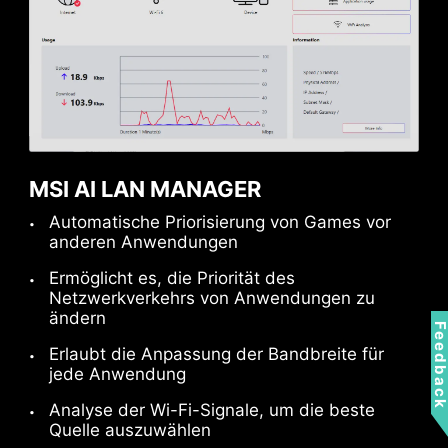
Die MSI-Lüfteranschlüsse erkennen
automatisch, ob die Lüfter im DC- oder PWM-
Modus laufen, und sorgen so für eine optimale
MSI AI LAN MANAGER
Abstimmung der Lüfterdrehzahlen und eine
geringe Geräuschentwicklung. Die Hysterese
USB-Anschlüsse hinten und vorne
Automatische Priorisierung von Games vor
anderen Anwendungen
sorgt außerdem dafür, dass deine Lüfter
gleichmäßig hochdrehen, damit dein System
Ermöglicht es, die Priorität des
jederzeit leise bleibt.
Netzwerkverkehrs von Anwendungen zu
ERDUNG DER STROMPHASEN
ändern
Feedbac
Dieses innovative Design unterdrückt die
Erlaubt die Anpassung der Bandbreite für
elektromagnetische Interferenz (EMI), die von
jede Anwendung
den Leistungsphasen erzeugt wird, und hilft,
Analyse der Wi-Fi-Signale, um die beste
die Wärme effizient an die Kupferebene mit
Quelle auszuwählen
Erdungseigenschaften abzuleiten.