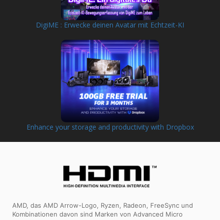
DigiME : Erwecke deinen Avatar mit Echtzeit-KI
Enhance your storage and productivity with Dropbox
AMD, das AMD Arrow-Logo, Ryzen, Radeon, FreeSync und
Kombinationen davon sind Marken von Advanced Micro