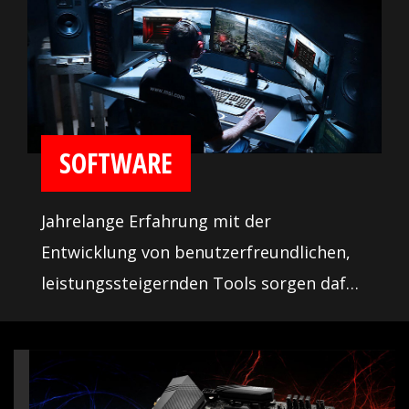
Zones, SATA- und USB-Anschlüsse, damit
Nutzer nach Belieben Komponenten
aussuchen können. Zusätzlich bieten wir
eine Liste an qualifizierten Herstellern
für eine der wichtigsten Komponente:
SOFTWARE
Arbeitsspeicher. In Kombination mit der
MSI DDR4 Boost Technik bieten wir
Jahrelange Erfahrung mit der
höchste Kompatibilität für RAM-
Entwicklung von benutzerfreundlichen,
Overclocking, damit ihr euer System so
leistungssteigernden Tools sorgen dafür,
einrichten könnt, wie ihr wollt.
dass MSI euch nur die besten Funktionen
und Programme zur Verfügung stellt.
Mithilfe dieser Tools könnt ihr das Beste
aus eurem Motherboard rausholen und