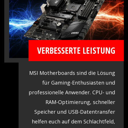
den Sieg im Spiel erringen. Zudem
enthält unser BIOS neueste Optionen,
die es umso einfacher in der
Handhabung machen. Mit umfangreichen
Einstellungen könnt ihr euer System
VERBESSERTE LEISTUNG
feinjustieren und so die Bestleistung in
Spielen erreichen.
MSI Motherboards sind die Lösung
für Gaming-Enthusiasten und
professionelle Anwender. CPU- und
RAM-Optimierung, schneller
Speicher und USB-Datentransfer
helfen euch auf dem Schlachtfeld,