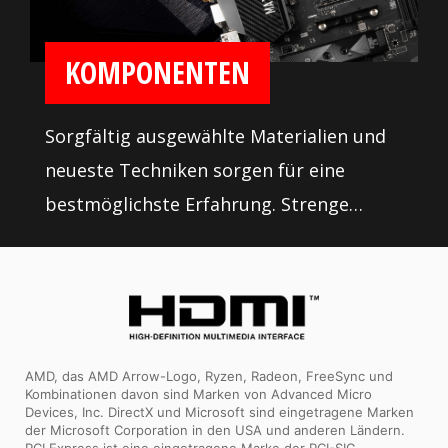
KOMPONENTEN
Sorgfältig ausgewählte Materialien und
neueste Techniken sorgen für eine
bestmöglichste Erfahrung. Strenge
Qualitätskontrollen unter extremsten
Situationen gewährleisten ein besonders
verlässliches und robustes Motherboard.
AMD, das AMD Arrow-Logo, Ryzen, Radeon, FreeSync und
Kombinationen davon sind Marken von Advanced Micro
Devices, Inc. DirectX und Microsoft sind eingetragene Marken
der Microsoft Corporation in den USA und anderen Ländern.
PCI Express ist eine eingetragene Marke der PCI-SIG