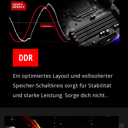
anzuschließen und zu optimieren, um
Transferraten von bis zu 10 Gb/s zu
bieten.
DDR
Ein optimiertes Layout und vollisolierter
Speicher-Schaltkreis sorgt für Stabilität
und starke Leistung. Sorge dich nicht
mehr um Systemabstürze beim Zocken
mit MSI DDR4 BOOST.