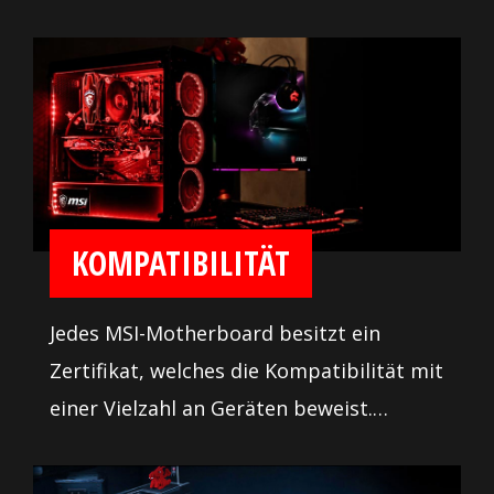
einfach zu verwenden sind. Zusätzlich
werden viele Tools zur
Systemoptimierung und Fehlerbehebung
angeboten, damit man die volle Leistung
aus dem PC holen kann. So einfach war
der Einbau und die Einstellung eines
Motherboards noch nie!
KOMPATIBILITÄT
Jedes MSI-Motherboard besitzt ein
Zertifikat, welches die Kompatibilität mit
einer Vielzahl an Geräten beweist.
Hierfür besitzen unsere Motherboards
gutplatzierte Stiftleisten mit Keep-Out-