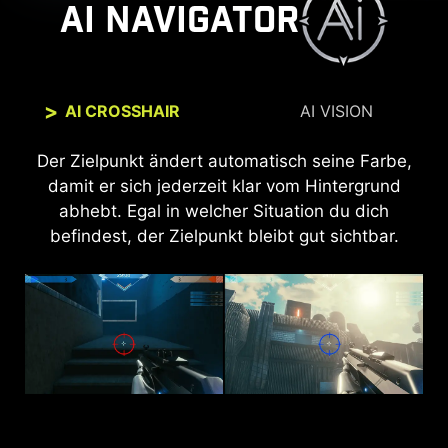
AI NAVIGATOR
AI CROSSHAIR
AI VISION
Die neue AI Vision-Technik kann nicht nur Details
Der Zielpunkt ändert automatisch seine Farbe,
in dunklen Bereichen zeigen, sondern auch die
damit er sich jederzeit klar vom Hintergrund
Helligkeit insgesamt verbessern und Farben
abhebt. Egal in welcher Situation du dich
satter machen, sodass dein Tag strahlender
befindest, der Zielpunkt bleibt gut sichtbar.
wird.
AI VISION OFF
AI VISION ON