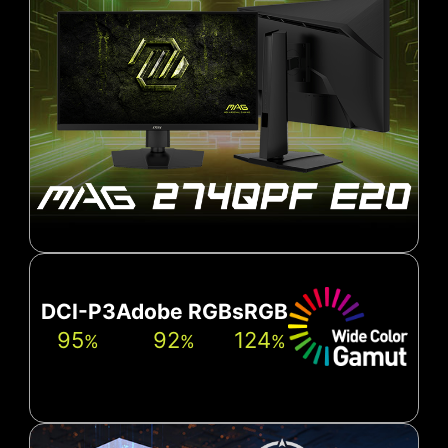
DCI-P3
Adobe RGB
sRGB
95
92
124
%
%
%