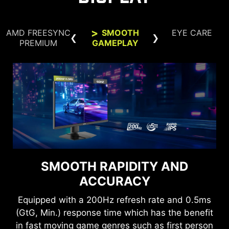
AMD FREESYNC
SMOOTH
EYE CARE
PREMIUM
GAMEPLAY
KLARE SICHT, KOMFORTABLES
SMOOTH RAPIDITY AND
SEHERLEBNIS.
ACCURACY
G-SYNC-KOMPATIBEL
Anti-Flicker- und Less-Blue-Light-Technik sorgen
Equipped with a 200Hz refresh rate and 0.5ms
für ein angenehmes Seherlebnis, indem sie
Die G-SYNC-Kompatibilität synchronisiert die
(GtG, Min.) response time which has the benefit
Flimmern reduzieren und das Blaulicht
Bildwiederholungsrate mit der GPU für flüssiges,
in fast moving game genres such as first person
verringern. So kannst du längere Gaming-