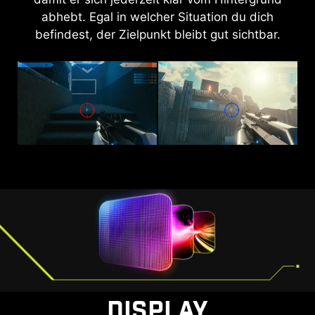
Helligkeit insgesamt verbessern und Farben
abhebt. Egal in welcher Situation du dich
satter machen, sodass dein Tag strahlender
befindest, der Zielpunkt bleibt gut sichtbar.
wird.
AI VISION OFF
AI VISION ON
DISPLAY