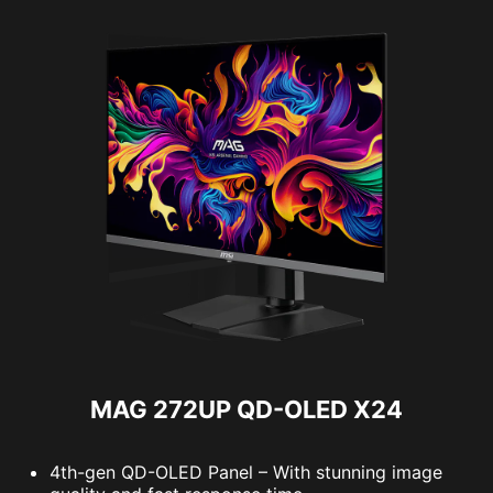
MAG 272UP QD-OLED X24
4th-gen QD-OLED Panel – With stunning image