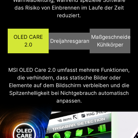
Wärmeableitung, während spezielle Software
das Risiko von Einbrennen im Laufe der Zeit
reduziert.
OLED CARE
Maßgeschneiderte
Dreijahresgarantie
2.0
Kühlkörper
MSI OLED Care 2.0 umfasst mehrere Funktionen,
Die QD-OLED-Panels verfügen über Graphenfilm
MSI erkennt die Bedeutung umfassender
die verhindern, dass statische Bilder oder
Unterstützung an und ermöglicht es den
für überlegene Wärmeleitfähigkeit und
Elemente auf dem Bildschirm verbleiben und die
maßgeschneiderte Kühlkörperdesigns, die einen
Nutzern, das Gaming-Erlebnis sorgenfrei zu
Spitzenhelligkeit bei Nichtgebrauch automatisch
lüfterlosen Betrieb für effiziente, geräuschlose
genießen. Eine 3-Jahres-Garantie für OLED-
Panels wird angeboten, die den Standard
Wärmeableitung ermöglichen und die
anpassen.
abdeckt und zusätzlich Schutz gegen das OLED-
Lebensdauer des Panels verlängern.
Einbrennproblem bietet.