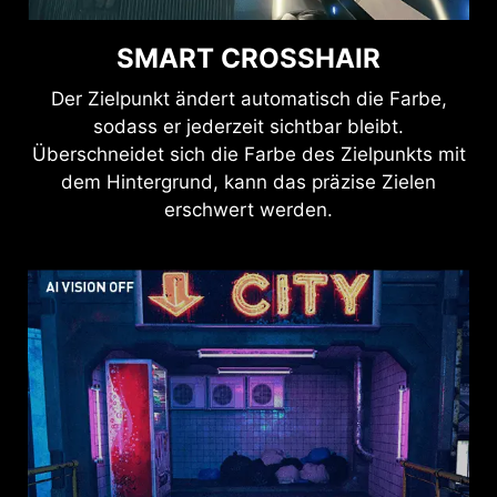
HDMI™ 2.1 48 Gbits
SMART CROSSHAIR
Der Zielpunkt ändert automatisch die Farbe,
HDMI™ 2.0 18 Gbits
sodass er jederzeit sichtbar bleibt.
Überschneidet sich die Farbe des Zielpunkts mit
dem Hintergrund, kann das präzise Zielen
erschwert werden.
HDMI™ 1.4 10,2 Gbits