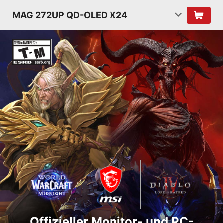
MAG 272UP QD-OLED X24
Offizieller Monitor- und PC-