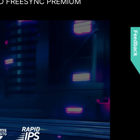
D FREESYNC PREMIUM
Feedback
IGES GAMING OHNE
OMPROMISSE
t die Wahl zwischen abgehacktem Gameplay und
in. Mit dem MSI Gaming Monitor erlebst du eine
Leistung. Genieße tränen- und ruckelfreies Gameplay
zusätzlicher HDR-Unterstützung.