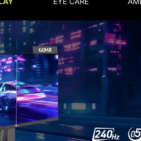
LAY
EYE CARE
AM
FLÜSS
K
Gaming sollte nich
gebrochenen Frames se
flüssige, artefaktfreie 
mit 