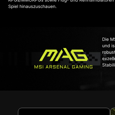
Spiel hinauszuschauen.
Die MS
und is
robust
exzell
Stabil