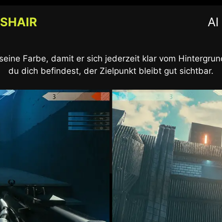
SSHAIR
AI
eine Farbe, damit er sich jederzeit klar vom Hintergrun
n nicht nur Details in dunklen Bereichen zeigen, sonder
rn und Farben satter machen, sodass dein Tag strahlen
du dich befindest, der Zielpunkt bleibt gut sichtbar.
AI VISION ON