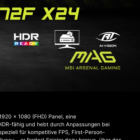
1920 x 1080 (FHD) Panel, eine
t HDR-fähig und hebt durch Anpassungen bei
eziell für kompetitive FPS, First-Person-
eau – er fordert Spieler dazu heraus, über das