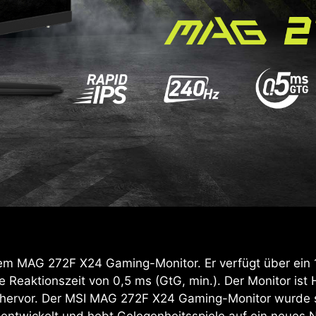
em MAG 272F X24 Gaming-Monitor. Er verfügt über ein 
e Reaktionszeit von 0,5 ms (GtG, min.). Der Monitor is
s hervor. Der MSI MAG 272F X24 Gaming-Monitor wurde sp
wickelt und hebt Gelegenheitsspiele auf ein neues Niv