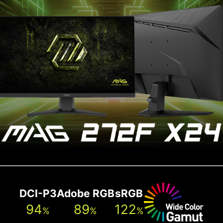
DCI-P3
Adobe RGB
sRGB
94
89
122
%
%
%