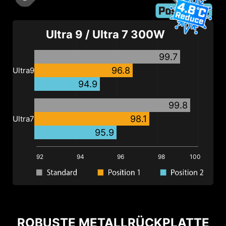
Ultra
9 /
Ultra
7 300W
99.7
96.8
Ultra
9
94.9
99.8
98.1
Ultra
7
95.9
92
94
96
98
100
ROBUSTE METALLRÜCKPLATTE