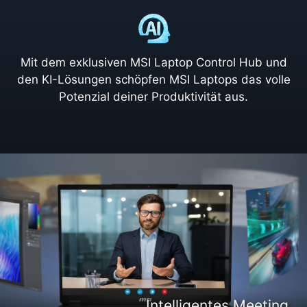
Mit dem exklusiven MSI Laptop Control Hub und
den KI-Lösungen schöpfen MSI Laptops das volle
Potenzial deiner Produktivität aus.
Intelligente Content Erstellung
Intelligentes Arbeiten
Intelligentes Meeting
Intelligentes Gaming