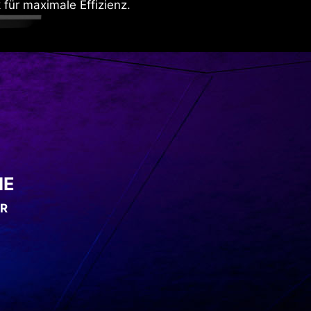
 für maximale Effizienz.
IE
OR