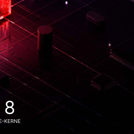
8
E-KERNE