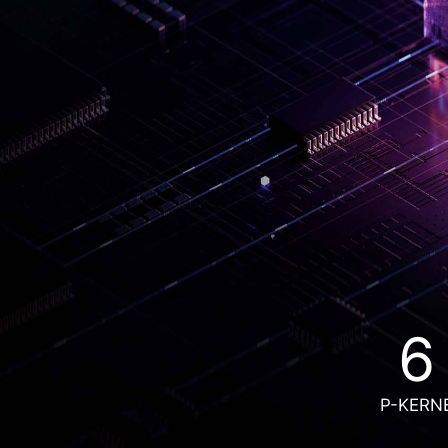
6
P-KERN