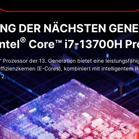
UNG DER NÄCHSTEN GEN
®
Intel
Core™ i7-13700H Pr
™ Prozessor der 13. Generation bietet eine leistungsfäh
ffizienzkernen (
E-Cores
), kombiniert mit intelligentem 
 2
.