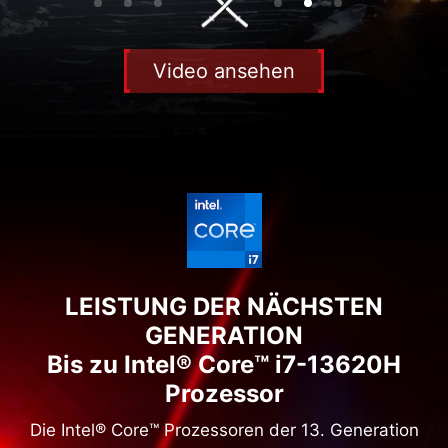
Intel® Core™ i7-13620H Prozessor
Windows 11 Home
(MSI empfiehlt Windows 11 Pro für Unternehmen.)
Full HD, 144 Hz
NVIDIA® GeForce RTX™ 4060 Laptop GPU
Video ansehen
16 GB DDR5 / 1 TB M.2 PCIe SSD
Katana 17 B13VFK-442
Intel® Core™ i7-13620H Prozessor
Windows 11 Home
(MSI empfiehlt Windows 11 Pro für Unternehmen.)
Full HD, 144 Hz
NVIDIA® GeForce RTX™ 4060 Laptop GPU
16 GB DDR5 / 512 GB M.2 PCIe SSD
LEISTUNG DER NÄCHSTEN
GENERATION
Bis zu Intel® Core™ i7-13620H
Prozessor
Die Intel® Core™ Prozessoren der 13. Generation