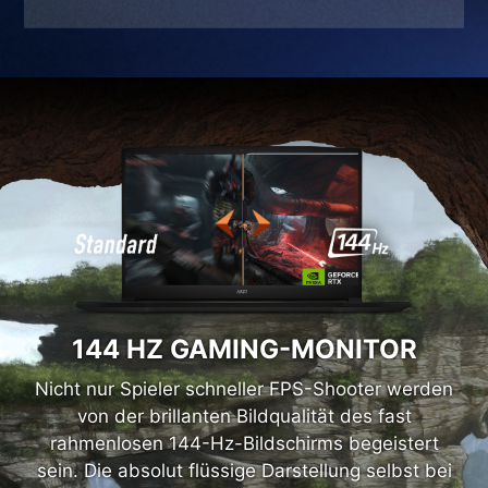
®
™
NVIDIA
GeForce RTX
3060 Laptop GPU
144 HZ GAMING-MONITOR
Nicht nur Spieler schneller FPS-Shooter werden
von der brillanten Bildqualität des fast