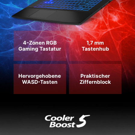
4-Zonen RGB
1,7 mm
Gaming Tastatur
Tastenhub
Hervorgehobene
Praktischer
WASD-Tasten
Ziffernblock