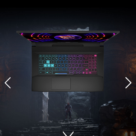
Katana 17 B13VGK-825
Intel® Core™ i7-13620H Prozessor
Free DOS
Full HD, 144 Hz
NVIDIA® GeForce RTX™ 4070 Laptop GPU
16 GB DDR5 / 1 TB M.2 PCIe SSD
Katana 17 B13VFK-1094
Intel® Core™ i7-13620H Prozessor
Windows 11 Home
(MSI empfiehlt Windows 11 Pro für Unternehmen.)
Full HD, 144 Hz
NVIDIA® GeForce RTX™ 4060 Laptop GPU
16 GB DDR5 / 1 TB M.2 PCIe SSD
Katana 17 B13VFK-069