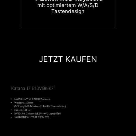
mit optimiertem W/A/S/D
Tastendesign
JETZT KAUFEN
Katana 17 B13VGK-671
Intel® Core™ i9-13900H Prozessor
Windows 11 Home
(MSI empfiehlt Windows 11 Pro für Unternehmen.)
Full HD, 144 Hz
NVIDIA® GeForce RTX™ 4070 Laptop GPU
16 GB DDR5 / 1 TB M.2 PCIe SSD