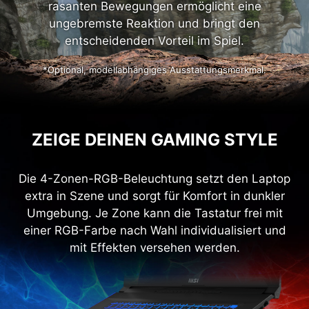
rahmenlosen 144-Hz-Bildschirms begeistert
sein. Die absolut flüssige Darstellung selbst bei
rasanten Bewegungen ermöglicht eine
ungebremste Reaktion und bringt den
entscheidenden Vorteil im Spiel.
*Optional, modellabhängiges Ausstattungsmerkmal.
ZEIGE DEINEN GAMING STYLE
Die 4-Zonen-RGB-Beleuchtung setzt den Laptop
extra in Szene und sorgt für Komfort in dunkler
Umgebung. Je Zone kann die Tastatur frei mit
einer RGB-Farbe nach Wahl individualisiert und
mit Effekten versehen werden.