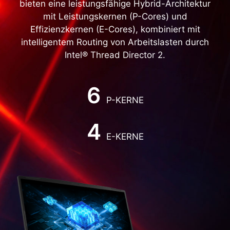
bieten eine leistungsfähige Hybrid-Architektur
mit Leistungskernen (P-Cores) und
Effizienzkernen (E-Cores), kombiniert mit
intelligentem Routing von Arbeitslasten durch
Katana 17 B13VFK-1011
Intel® Thread Director 2.
Intel® Core™ i7-13620H Prozessor
Free DOS
Full HD, 144 Hz
6
NVIDIA® GeForce RTX™ 4060 Laptop GPU
16 GB DDR5 / 1 TB M.2 PCIe SSD
P-KERNE
4
E-KERNE