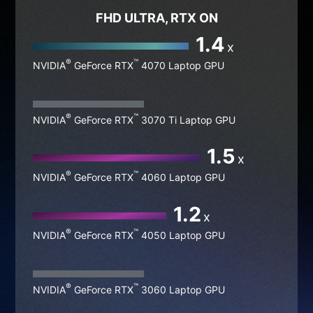
Assassin‘s Creed Valhalla
The Witcher 3
FHD ULTRA, RTX ON
1.4
x
®
™
NVIDIA
GeForce RTX
4070 Laptop GPU
®
™
NVIDIA
GeForce RTX
3070 Ti Laptop GPU
1.5
x
®
™
NVIDIA
GeForce RTX
4060 Laptop GPU
1.2
x
®
™
NVIDIA
GeForce RTX
4050 Laptop GPU