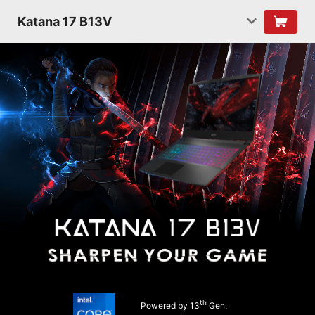
Katana 17 B13V
th
Powered by 13
Gen.