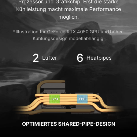
sorgt für ausbalancierte Wärmeabfuhr von
Prozessor und Grafikchip. Erst die starke
Kühlleistung macht maximale Performance
möglich.
*Illustration für GeForce RTX 4050 GPU und höher.
Kühlungsdesign modellabhängig.
2
6
Lüfter
Heatpipes
OPTIMIERTES SHARED-PIPE-DESIGN