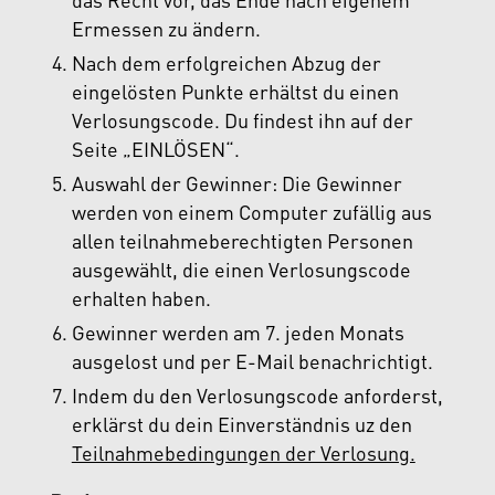
Ermessen zu ändern.
Nach dem erfolgreichen Abzug der
eingelösten Punkte erhältst du einen
Verlosungscode. Du findest ihn auf der
Seite „EINLÖSEN“.
Auswahl der Gewinner: Die Gewinner
werden von einem Computer zufällig aus
allen teilnahmeberechtigten Personen
ausgewählt, die einen Verlosungscode
erhalten haben.
Gewinner werden am 7. jeden Monats
ausgelost und per E-Mail benachrichtigt.
Indem du den Verlosungscode anforderst,
erklärst du dein Einverständnis uz den
Teilnahmebedingungen der Verlosung.