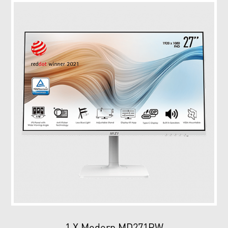
1 X Modern MD271PW