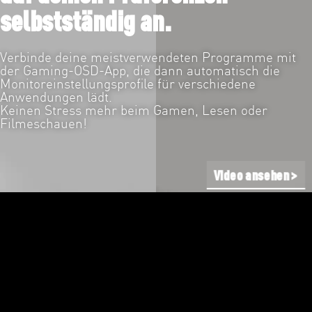
selbstständig an.
Verbinde deine meistverwendeten Programme mit
der Gaming-OSD-App, die dann automatisch die
Monitoreinstellungsprofile für verschiedene
Anwendungen lädt.
Keinen Stress mehr beim Gamen, Lesen oder
Filmeschauen!
Video ansehen >