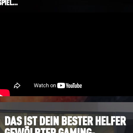
SPIEL…
DAS IST DEIN BESTER HELFER
GEWÖLBTER GAMING-