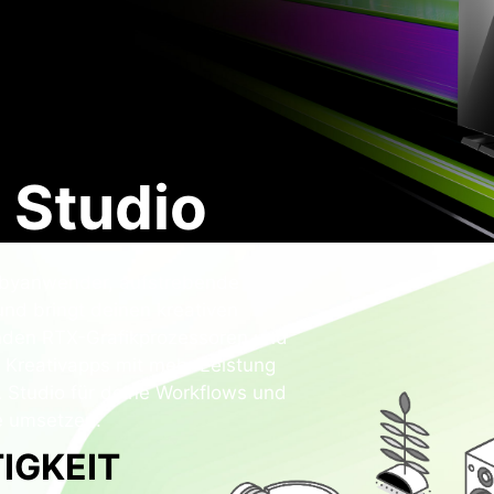
 Studio
obbyanwender, aufstrebende
nd bringt deinen kreativen
nden RTX-Grafikprozessoren und
e Kreativapps mit mehr Leistung
A Studio für deine Workflows und
e umsetzen.
IGKEIT