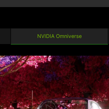
NVIDIA Omniverse
iven Kopf stehen NVIDIA
n kreativer Apps
ndig die Art und Weise,