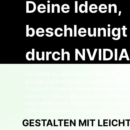
Deine Ideen,
beschleunigt
durch NVIDIA
Die NVIDIA Studio-Plattform unterstützt H
Künstler und Branchenprofis gleichermaßen u
Prozess in Schwung. Unsere branchenführe
exklusive Treibertechnologie erweitern dein
und inspirierenden Möglichkeiten. Mit NVIDI
Ideen kannst du deine ehrgeizigsten Projekt
GESTALTEN MIT LEICHT