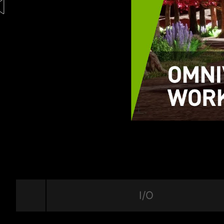
wie deine NVIDIA-Hardware mit deinen kr
funktioniert, indem sie Funktionen verbe
reduzieren und deinen Workflow beschleun
werden umfassend getestet, um die best
Zuverlässigkeit bereitzustellen, damit dein
im Weg steht.
I/O