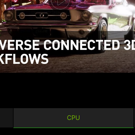
eativen Lieblingsapps
ssern, Wiederholungen
igen. Studio-Treiber
e Leistung und
er Vorstellungskraft nichts
CPU