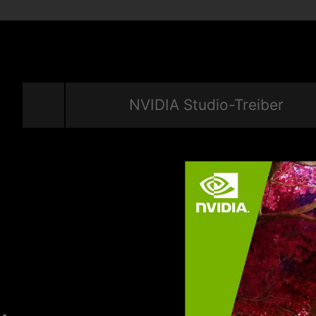
NVIDIA Studio-Treiber
Der unsichtbare Vorteil
Hinter jeder NVIDIA-GPU und jedem kreat
Studio-Treiber. Gemeinsam mit Entwickler
optimieren Tester und Ingenieurteams stä