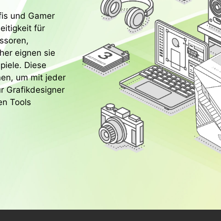
ofis und Gamer
itigkeit für
ssoren,
her eignen sie
piele. Diese
en, um mit jeder
ür Grafikdesigner
en Tools