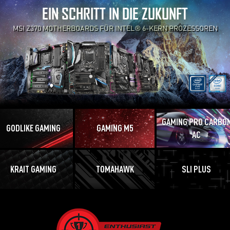
EIN SCHRITT IN DIE ZUKUNFT
MSI Z370 MOTHERBOARDS FÜR INTEL® 6-KERN PROZESSOREN
GAMING PRO CARBO
GODLIKE GAMING
GAMING M5
AC
KRAIT GAMING
TOMAHAWK
SLI PLUS