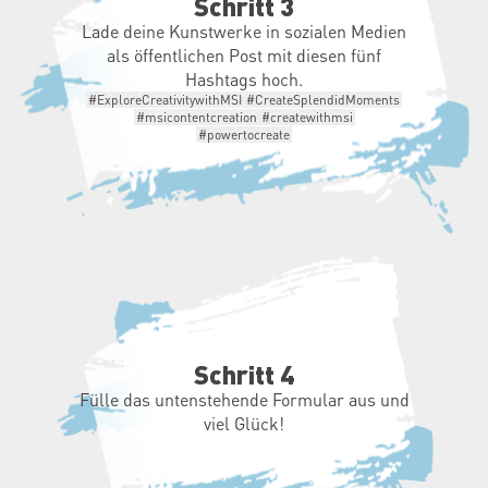
Schritt 3
Lade deine Kunstwerke in sozialen Medien
als öffentlichen Post mit diesen fünf
Hashtags hoch.
#ExploreCreativitywithMSI
#CreateSplendidMoments
#msicontentcreation
#createwithmsi
#powertocreate
Schritt 4
Fülle das untenstehende Formular aus und
viel Glück!