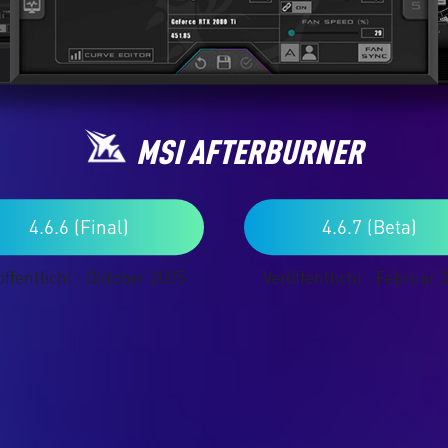
MSI AFTERBURNER
4.6.6 (Final)
4.6.7 (Beta)
öffentlicht : Oktober 2025
Veröffentlicht : Februar 