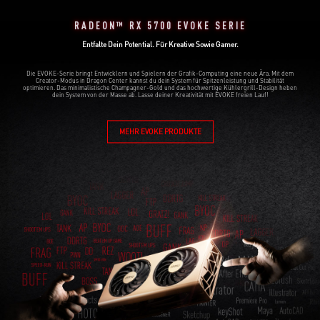
RADEON™ RX 5700 EVOKE SERIE
Entfalte Dein Potential. Für Kreative Sowie Gamer.
Die EVOKE-Serie bringt Entwicklern und Spielern der Grafik-Computing eine neue Ära. Mit dem
Creator-Modus in Dragon Center kannst du dein System für Spitzenleistung und Stabilität
optimieren. Das minimalistische Champagner-Gold und das hochwertige Kühlergrill-Design heben
dein System von der Masse ab. Lasse deiner Kreativität mit EVOKE freien Lauf!
MEHR EVOKE PRODUKTE