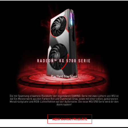
RADEON™ RX 5700 SERIE
Play Hard, Stay Silent
Die mit Spannung erwartete Rückkehr der legendären GAMING-Serie mit zwei Lüftern von MSI ist
da! Ein Meisterwerk aus den Farben Rot und Gunmetall Grau, sowie mit einer edlen, gebürsteten
Metallrückplatte und RGB-Lichteffekten auf der Außenseite. Die neue MSI 5700 Serie wird dir den
Atem rauben!
MEHR GAMING PRODUKTE