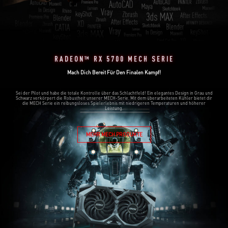
RADEON™ RX 5700 MECH SERIE
Mach Dich Bereit Für Den Finalen Kampf!
Sei der Pilot und habe die totale Kontrolle über das Schlachtfeld! Ein elegantes Design in Grau und
Schwarz verkörpert die Robustheit unserer MECH-Serie. Mit dem überarbeiteten Kühler bietet dir
die MECH Serie ein reibungsloses Spielerlebnis mit niedrigeren Temperaturen und höherer
Leistung.
MEHR MECH PRODUKTE