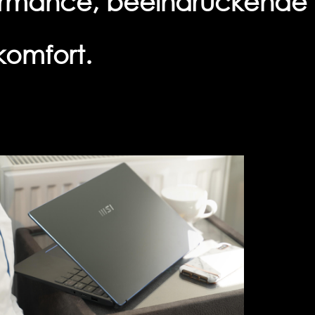
formance, beeindruckende
komfort.