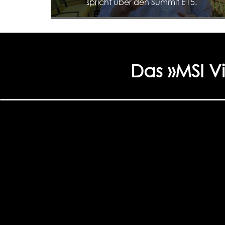
spricht über den Summit E15.
Das »MSI V