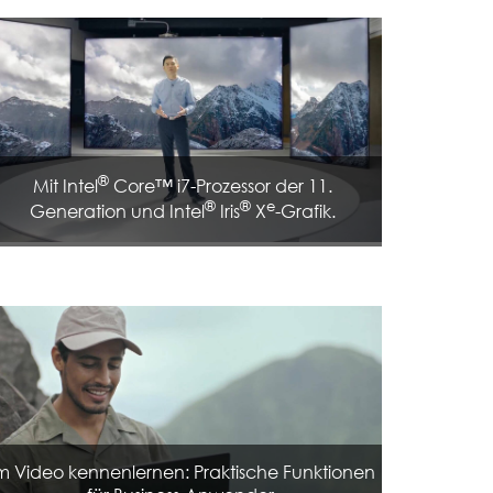
®
Mit Intel
Core™ i7-Prozessor der 11.
®
®
e
Generation und Intel
Iris
X
-Grafik.
m Video kennenlernen: Praktische Funktionen