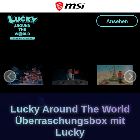
Ansehen
Lucky Around The World
Überraschungsbox mit
Lucky