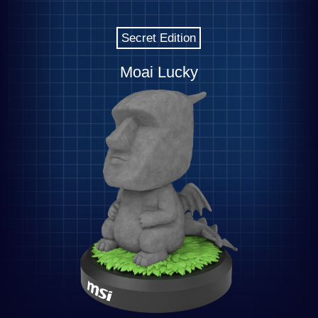
Secret Edition
Moai Lucky