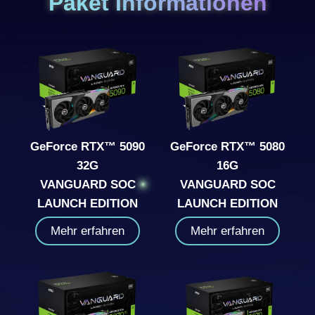
Paket Informationen
GeForce RTX™ 5090
GeForce RTX™ 5080
32G
16G
VANGUARD SOC
VANGUARD SOC
LAUNCH EDITION
LAUNCH EDITION
Mehr erfahren
Mehr erfahren