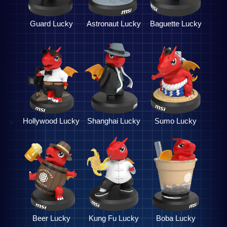
Guard Lucky
Astronaut Lucky
Baguette Lucky
Hollywood Lucky
Shanghai Lucky
Sumo Lucky
Beer Lucky
Kung Fu Lucky
Boba Lucky