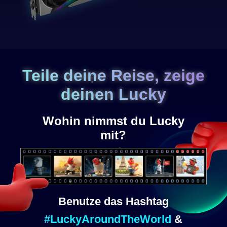
Teile deine Reise, zeige
deinen Lucky
Wohin nimmst du Lucky
mit?
Benutze das Hashtag
#LuckyAroundTheWorld
&