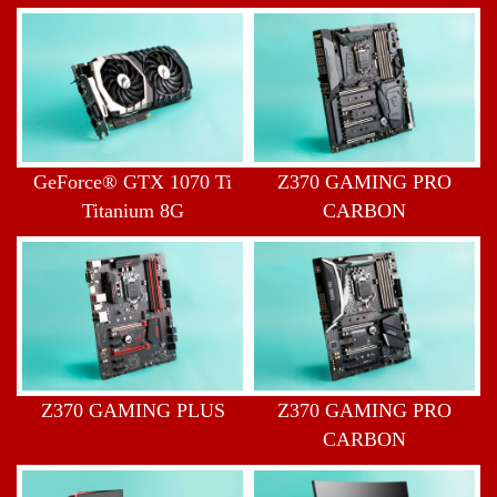
GeForce® GTX 1070 Ti
Z370 GAMING PRO
Titanium 8G
CARBON
Z370 GAMING PLUS
Z370 GAMING PRO
CARBON