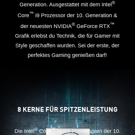
®
Generation. Ausgestattet mit dem Intel
™
Core
i9 Prozessor der 10. Generation &
®
™
der neuesten NVIDIA
GeForce RTX
Grafik erlebst du Technik, die für Gamer mit
Style geschaffen wurden. Sei der erste, der
perfektes Gaming genießen darf!
8 KERNE FÜR SPITZENLEISTUNG
®
™
Die Intel
Core
Mobil-Prozessoren der 10.