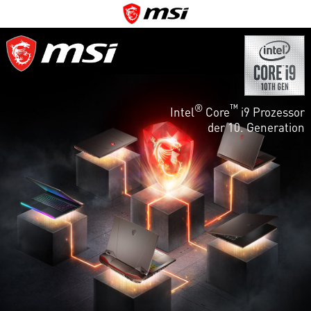
®
™
Intel
Core
i9 Prozessor
der 10. Generation