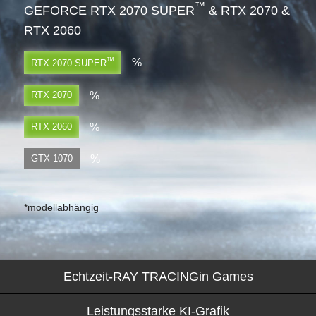
™
GEFORCE RTX 2070 SUPER
& RTX 2070 &
RTX 2060
™
%
RTX 2070 SUPER
%
RTX 2070
%
RTX 2060
%
GTX 1070
*modellabhängig
Echtzeit-
RAY TRACING
in Games
Leistungsstarke
KI-
Grafik