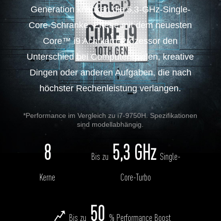
Generation knacken die 5,3-GHz-Single-
Core-Schranke. Erlebe mit dem neuesten
Core™ i9 Achtkern-Prozessor den
Unterschied bei Computerspielen, kreative
Dingen oder anderen Aufgaben, die nach
höchster Rechenleistung verlangen.
*Performance im Vergleich zu i7-9750H. Spezifikationen
sind modellabhängig.
8
5,3 GHz
Bis zu
Single-
Kerne
Core-Turbo
50
Bis zu
% Performance Boost