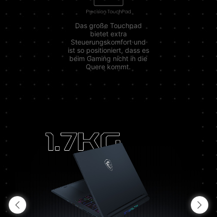
Das große Touchpad
bietet extra
Steuerungskomfort und
ist so positioniert, dass es
beim Gaming nicht in die
Quere kommt.