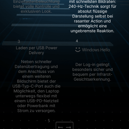
Einzeltastenbeleuchtung
mit schnellsten Bildraten:
bietet volle Kontrolle und
240-Hz-Technik sorgt für
exklusiven Look.
absolut flüssige
Darstellung selbst bei
rasanter Action und
ermöglicht eine
ungebremste Reaktion.
3
Laden per USB Power
Delivery
Neben schneller
Der Log-in gelingt
Datenübertragung und
besonders sicher und
dem Anschluss von
bequem per Infrarot-
einem weiteren
Gesichtserkennung.
Bildschirm bietet der
USB-Typ-C-Port auch die
Möglichkeit, den Laptop
unterwegs flexibel mit
einem USB-PD-Netzteil
oder Powerbank mit
Strom zu versorgen.