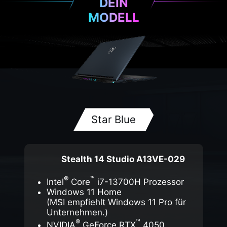
DEIN
MODELL
Star Blue
Stealth 14 Studio A13VE-029
®
™
Intel
Core
i7-13700H Prozessor
Windows 11 Home
(MSI empfiehlt Windows 11 Pro für
Unternehmen.)
®
™
NVIDIA
GeForce RTX
4050