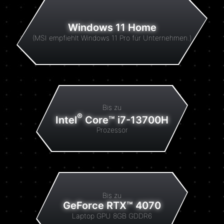
Windows 11 Home
(MSI empfiehlt Windows 11 Pro für Unternehmen.)
Bis zu
®
Intel
Core™ i7-13700H
Prozessor
Bis zu
GeForce RTX™ 4070
Laptop GPU 8GB GDDR6