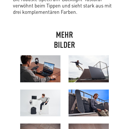
verwöhnt beim Tippen und sieht stark aus mit
drei komplementären Farben.
M
E
H
R
B
I
L
D
E
R