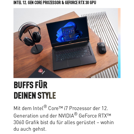
INTEL 12. GEN CORE PROZESSOR & GEFORCE RTX 30 GPU
B
U
F
F
S
F
Ü
R
D
E
I
N
E
N
S
T
Y
L
E
®
Mit dem Intel
Core™ i7 Prozessor der 12.
®
Generation und der NVIDIA
GeForce RTX™
3060 Grafik bist du für alles gerüstet – wohin
du auch gehst.