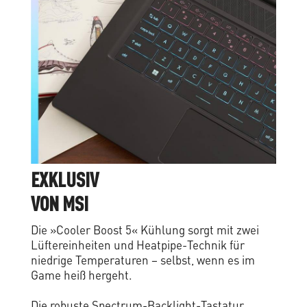
E
X
K
L
U
S
I
V
V
O
N
M
S
I
Die »Cooler Boost 5« Kühlung sorgt mit zwei
Lüftereinheiten und Heatpipe-Technik für
niedrige Temperaturen – selbst, wenn es im
Game heiß hergeht.
Die robuste Spectrum-Backlight-Tastatur