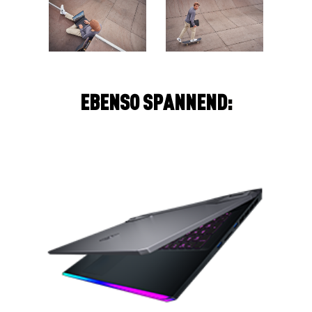
E
B
E
N
S
O
S
P
A
N
N
E
N
D
: