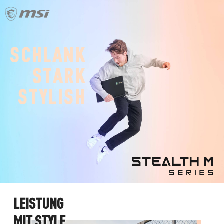
S
C
H
L
A
N
K
S
T
A
R
K
S
T
Y
L
I
S
H
L
E
I
S
T
U
N
G
M
I
T
S
T
Y
L
E