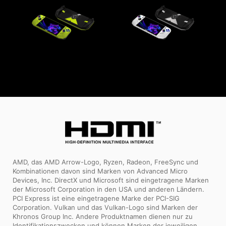
AMD, das AMD Arrow-Logo, Ryzen, Radeon, FreeSync und
Kombinationen davon sind Marken von Advanced Micro
Devices, Inc. DirectX und Microsoft sind eingetragene Marken
der Microsoft Corporation in den USA und anderen Ländern.
PCI Express ist eine eingetragene Marke der PCI-SIG
Corporation. Vulkan und das Vulkan-Logo sind Marken der
Khronos Group Inc. Andere Produktnamen dienen nur zu
Identifikationszwecken und können Marken der jeweiligen