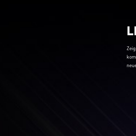
L
Zeig
komp
neue