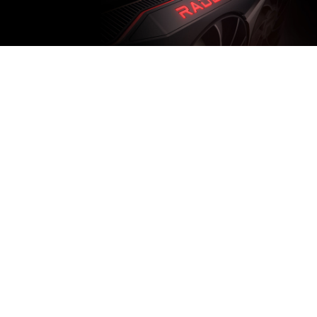
POWERHOUSE
PERFORMANCE
AMD Radeon™ RX 6800 XT Series Grafikkarten
liefern ultra-high frame rates und 4K Gameplay.
Erhalte die ultimative Gaming Experience mit
neuen kraftvollen compute units, AMD Infinity
Cache und bis zu 16GB zugeordnetem GDDR6
Memory. Und, gepaart mit einem AMD Ryzen™
5000 Series Desktop Prozessor, liefert die AMD
Smart Access Memory Technologie neue Level an
Gaming Performance.