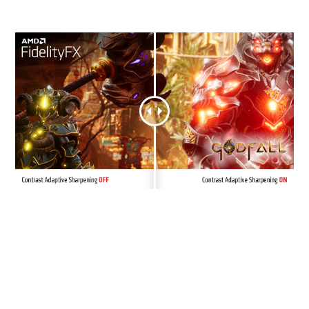
zu verhindern..
®
DIRECTX
RAYTRACING