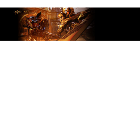
LEBENDIGE GRAFIK
™
AMD Radeon
RX 6800 Series Grafikkarten ziehen
dich mit starker Gaming Technologie und dem
®
Support für DirectX
12 Ultimate in ihren Bann.
Erlebe deine Games mit realistischer
Beleuchtung, Blitzen, Schatten und Reflektionen
®
mit zahlreichen Details - dank DirectX
Raytracing (DXR), variable rate shading (VRS), und
AMD FidelityFX Features, optimiert für AMD