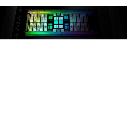
EINE GAMING DNA FÜR
PCS UND KONSOLEN
™
AMD RDNA
2 Architektur ist die Grundlage für
Next-Gen Gaming PCs und Konsolen und ein
Eckpfeiler für die kommende Revolution in
Videospiel-Grafiken und Cloud-Gaming. AMD
™
RDNA
2 katapultiert visuelle Effekte und
Gameplays plattformübergreifend auf ein neues