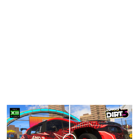
Erlebe Fotorealistische Games
DirectX Raytracing (DXR) ermöglicht
VIdeospielen ein neues Level an
realistischen Grafiken durch Effekte wie
Reflektionen, Schatten und globale
Beleichtung in Echtzeit Frames auf einer
AMD Radeon™ RX 6000 series Grafikkarte -
dank AMD RDNA™ 2 Unterstützung für
Raytracing.