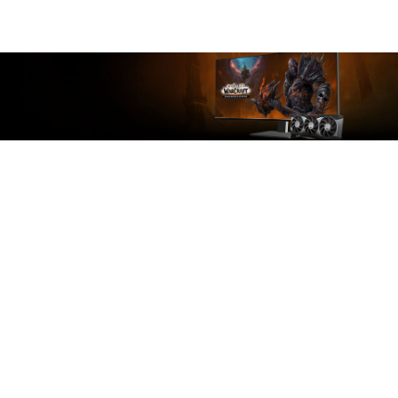
™
RDNA
2 Technologie.
ERHÖHTE EXPERIENCES
Ultimatives und flüssiges Gaming dank der low-
latency Gaming Technologie von AMD Radeon
1,2
Anti-Lag und AMD Radeon Boost.
Übertrage
deine Gaming Experience mit der aktuellsten
™
™
HDMI™
2.1 VRR Technologie, USB-C
-fähigen
™
VR Headsets oder über 1250 AMD FreeSync
-
fähigen Gaming Displays.