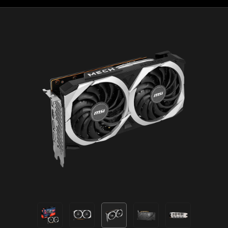
™
GODFALL
Published and distributed by Gearbox
Publishing. Gearbox and the Gearbox Software logo are
registered trademarks, and the Gearbox Publishing logo
is a trademark, of Gearbox Enterprises, LLC. ©2021
Counterplay Games Inc. All rights reserved.
TM & © 2021 PARAMOUNT PICTURES. All rights
reserved.
© 2021 The Codemasters Software Company Limited
®
("Codemasters"). All rights reserved. "Codemasters"
,
®
the Codemasters logo and “DiRT”
are registered
™
trademarks owned by Codemasters. “DIRT 5”
and
™
“RaceNet”
are trademarks of Codemasters. All rights
reserved. All other copyrights or trademarks are the
property of their respective owners and are being used
under license. Developed by Codemasters.
© CAPCOM U.S.A., INC. ALL RIGHTS RESERVED.