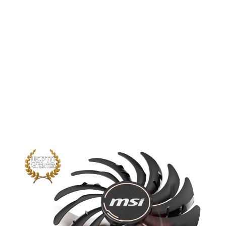
Die brandneue Version der beliebten
MSI TORX Lüfter hebt die bisherige
Kühlleistung auf ein ganz neues Level.
Unsere neu verarbeiteten Lüfterblätter
fokussieren den Luftstrom, damit dieser
optimal auf den Kühlkörper der
Grafikkarte geleitet wird.