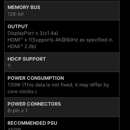
MEMORY BUS
128-bit
OUTPUT
DisplayPort x 3(v1.4a)
HDMI™ x 1(Supports 4K@60Hz as specified in
HDMI™ 2.0b)
HDCP SUPPORT
Y
POWER CONSUMPTION
130W (This data is not fixed, it may differ by
core clocks.)
POWER CONNECTORS
8-pin x 1
RECOMMENDED PSU
450W