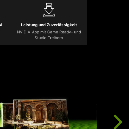
AI
Leistung und Zuverlässigkeit
NVIDIA-App mit Game Ready- und
Studio-Treibern
D
b
K
R
u