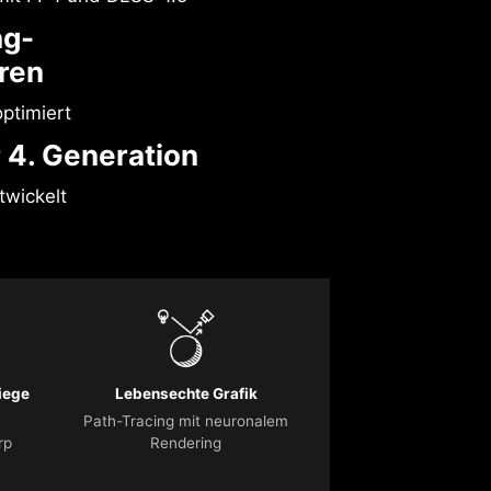
ng-
ren
ptimiert
 4. Generation
wickelt
iege
Lebensechte Grafik
Path-Tracing mit neuronalem
rp
Rendering