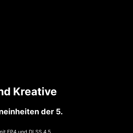
nd Kreative
einheiten der 5.
mit FP4 und DLSS 4.5