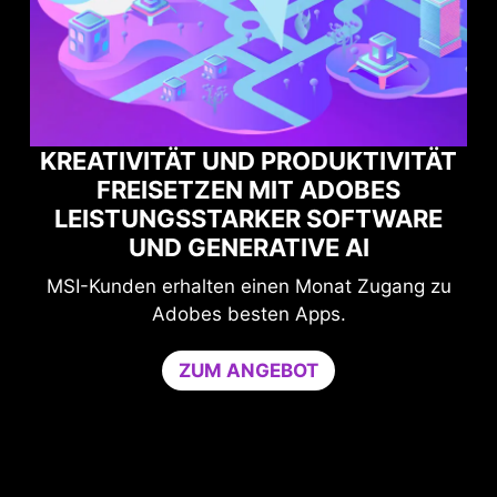
TÄT
MAXIMALE GAMING-PERFORMANCE
RE
MIT NORTON GAME OPTIMIZER
Schutz und Leistung für ungestörtes Spielen.
g zu
Der Game Optimizer reserviert die benötigte
CPU-Leistung, indem nicht wesentliche
Anwendungen auf einen einzigen CPU-Kern
beschränkt werden. Erhöht die Performance und
stärkt gleichzeitig die Sicherheit des PCs.
Game Optimizer und Norton 360 for Gamers 30
Tage kostenlos testen.