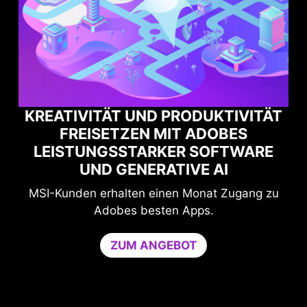
TIVITÄT
BES
MAXIMALE GAMING-PERFORM
FTWARE
MIT NORTON GAME OPTIMIZ
I
Schutz und Leistung für ungestörtes Spi
 Zugang zu
Der Game Optimizer reserviert die benöt
CPU-Leistung, indem nicht wesentlich
Anwendungen auf einen einzigen CPU-K
beschränkt werden. Erhöht die Performan
stärkt gleichzeitig die Sicherheit des PC
Game Optimizer und Norton 360 for Game
Tage kostenlos testen.