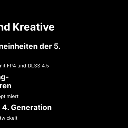
nd Kreative
einheiten der 5.
mit FP4 und DLSS 4.5
ng-
ren
ptimiert
 4. Generation
wickelt