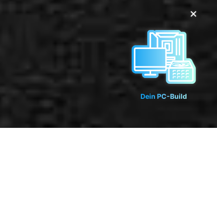
✕
Dein PC-Build