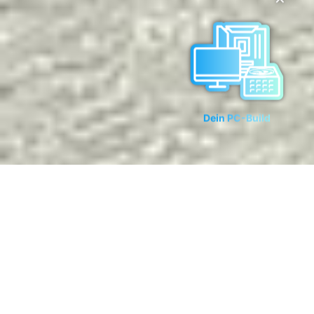
✕
Dein PC-Build