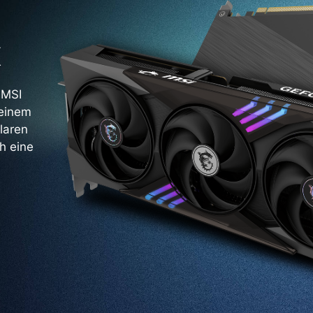
K
 MSI
 einem
laren
h eine