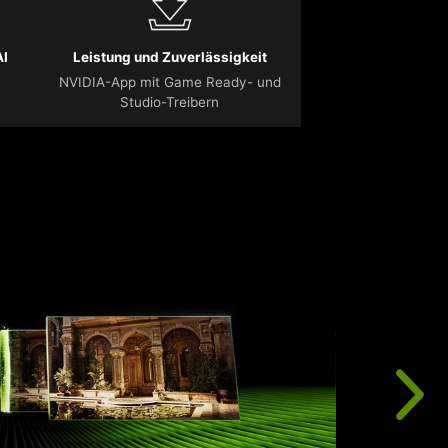
AI
Leistung und Zuverlässigkeit
NVIDIA-App mit Game Ready- und
Studio-Treibern
D
b
K
R
u
b