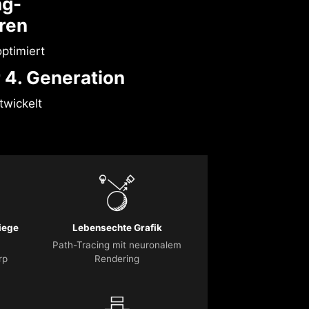
ng-
ren
ptimiert
 4. Generation
wickelt
iege
Lebensechte Grafik
Path-Tracing mit neuronalem
rp
Rendering