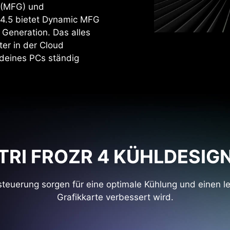
 (MFG) und
 4.5 bietet Dynamic MFG
 Generation. Das alles
er in der Cloud
 deines PCs ständig
TRI FROZR 4 KÜHLDESIG
steuerung sorgen für eine optimale Kühlung und einen l
Grafikkarte verbessert wird.