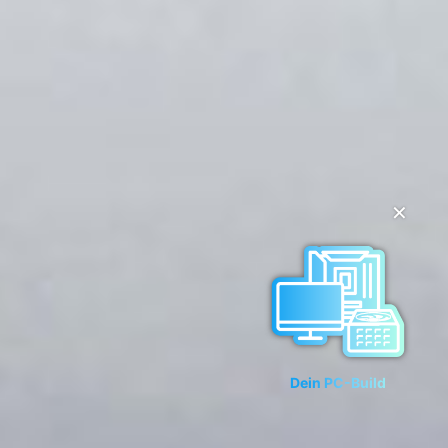
✕
Dein PC-Build