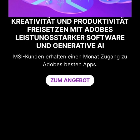
TÄT
MAXIMALE GAMING-PERFORMANCE
RE
MIT NORTON GAME OPTIMIZER
Schutz und Leistung für ungestörtes Spielen.
g zu
Der Game Optimizer reserviert die benötigte
CPU-Leistung, indem nicht wesentliche
Anwendungen auf einen einzigen CPU-Kern
beschränkt werden. Erhöht die Performance und
stärkt gleichzeitig die Sicherheit des PCs.
Game Optimizer und Norton 360 for Gamers 30
Tage kostenlos testen.
30 TAGE KOSTENLOSE TESTVERSION