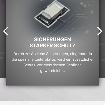
SICHERUNGEN
Der 
STARKER SCHUTZ
sis
Durch zusätzliche Sicherungen, eingebaut in
ür
die spezielle Leiterplatte, wird ein zusätzlicher
*Vor
Schutz vor elektrischen Schäden
gewährleistet.