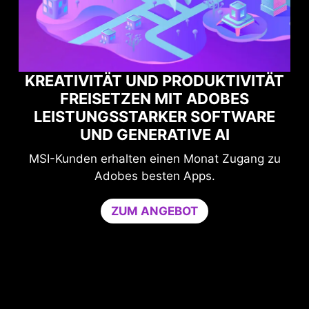
TIVITÄT
BES
MAXIMALE GAMING-PERFORMA
TWARE
MIT NORTON GAME OPTIMIZE
I
Schutz und Leistung für ungestörtes Spie
Zugang zu
Der Game Optimizer reserviert die benöti
CPU-Leistung, indem nicht wesentlich
Anwendungen auf einen einzigen CPU-K
beschränkt werden. Erhöht die Performanc
stärkt gleichzeitig die Sicherheit des PC
Game Optimizer und Norton 360 for Gamer
Tage kostenlos testen.
30 TAGE KOSTENLOSE TESTVERSION