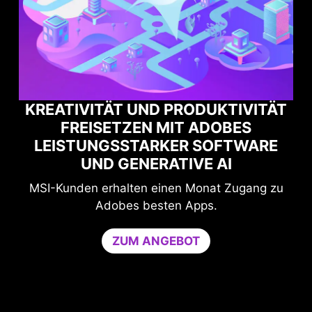
KREATIVITÄT UND PRODUKTIVITÄT
FREISETZEN MIT ADOBES
CE
M
LEISTUNGSSTARKER SOFTWARE
UND GENERATIVE AI
en.
Sc
MSI-Kunden erhalten einen Monat Zugang zu
e
Adobes besten Apps.
n
ZUM ANGEBOT
und
be
 30
Ga