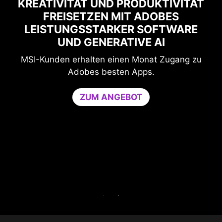
KTIVITÄT
OBES
MAXIMALE GAMING-PERFORM
FTWARE
MIT NORTON GAME OPTIMIZ
AI
Schutz und Leistung für ungestörtes Sp
 Zugang zu
Der Game Optimizer reserviert die benöt
CPU-Leistung, indem nicht wesentlic
Anwendungen auf einen einzigen CPU-
beschränkt werden. Erhöht die Performan
stärkt gleichzeitig die Sicherheit des P
Game Optimizer und Norton 360 for Gam
Tage kostenlos testen.
30 TAGE KOSTENLOSE TESTVERSIO