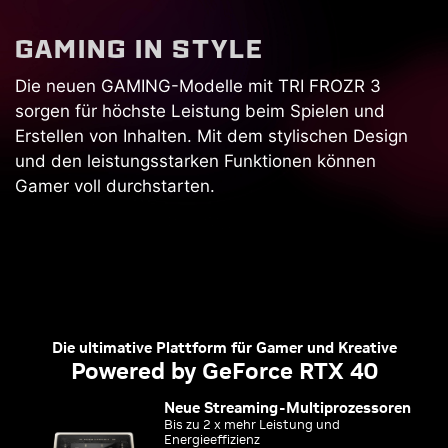
G
A
M
I
N
G
I
N
S
T
Y
L
E
Die neuen GAMING-Modelle mit TRI FROZR 3
sorgen für höchste Leistung beim Spielen und
Erstellen von Inhalten. Mit dem stylischen Design
und den leistungsstarken Funktionen können
Gamer voll durchstarten.
Die ultimative Plattform für Gamer und Kreative
Powered by GeForce RTX 40
Neue Streaming-Multiprozessoren
Bis zu 2 x mehr Leistung und
Energieeffizienz